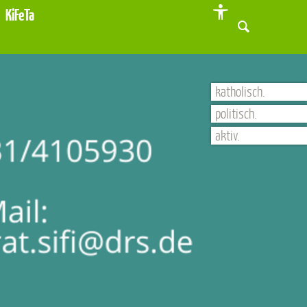
KiFeTa
katholisch.
politisch.
aktiv.