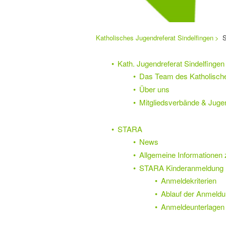
Sie
Katholisches Jugendreferat Sindelfingen
S
Navigation
befinden
sich
überspringen
hier:
Kath. Jugendreferat Sindelfingen
Das Team des Katholisch
Über uns
Mitgliedsverbände & Jugen
STARA
News
Allgemeine Informationen
STARA Kinderanmeldung
Anmeldekriterien
Ablauf der Anmeld
Anmeldeunterlagen