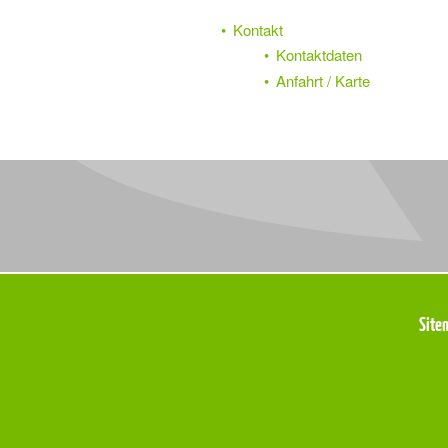
Kontakt
Kontaktdaten
Anfahrt / Karte
Meta
Site
Navigation
Navigation
überspringen