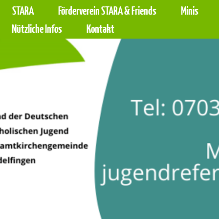
STARA
Förderverein STARA & Friends
Minis
Barrierefreiheit Dashboard öffnen
Tastenkombinationen anzeigen
Hauptnavigation anzeigen
zum Inhalt springen
Nützliche Infos
Kontakt