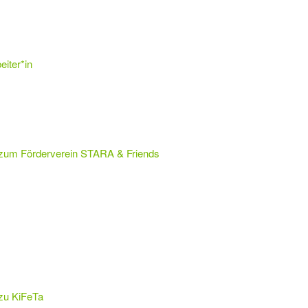
iter*in
 zum Förderverein STARA & Friends
 zu KiFeTa