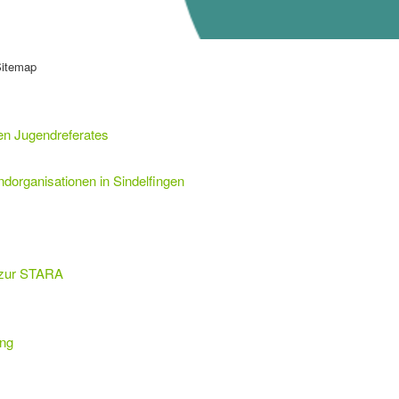
itemap
en Jugendreferates
dorganisationen in Sindelfingen
 zur STARA
ung