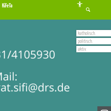
KiFeTa
katholisch.
politisch.
aktiv.