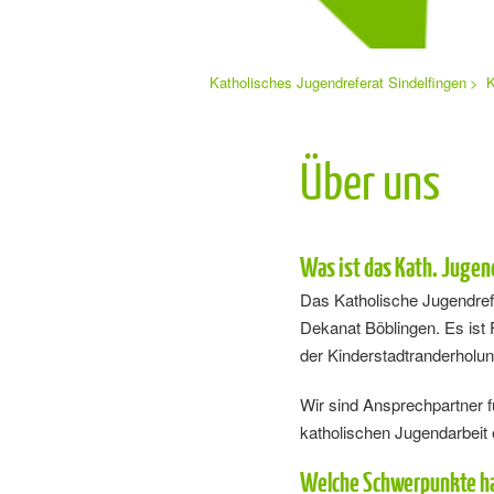
Sie
Katholisches Jugendreferat Sindelfingen
K
Navigation
befinden
sich
überspringen
hier:
Über uns
Was ist das Kath. Jugen
Das Katholische Jugendref
Dekanat Böblingen. Es ist F
der Kinderstadtranderhol
Wir sind Ansprechpartner f
katholischen Jugendarbeit
Welche Schwerpunkte ha