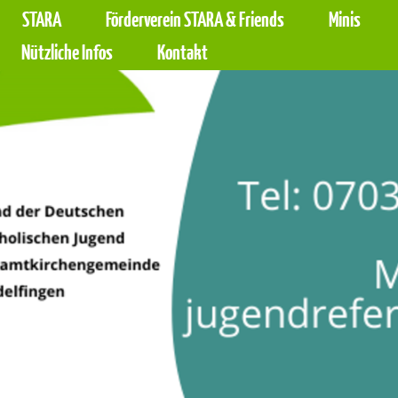
STARA
Förderverein STARA & Friends
Minis
Barrierefreiheit Dashboard öffnen
Tastenkombinationen anzeigen
Hauptnavigation anzeigen
zum Inhalt springen
Nützliche Infos
Kontakt